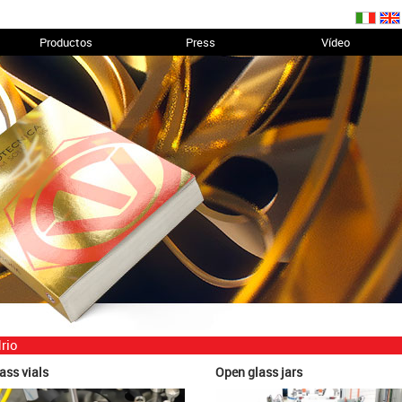
Productos
Press
Vídeo
rio
ass vials
Open glass jars